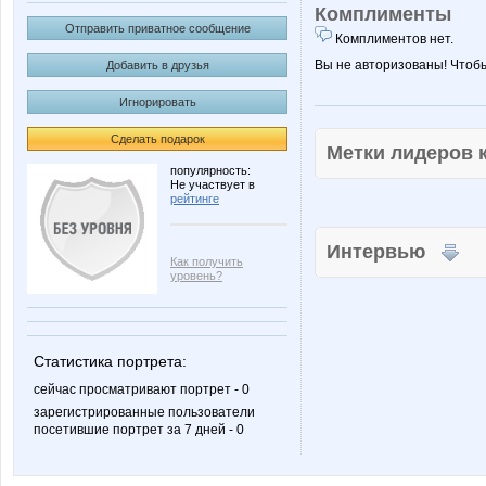
Комплименты
Отправить приватное сообщение
Комплиментов нет.
Вы не авторизованы! Чтоб
Добавить в друзья
Игнорировать
Сделать подарок
Метки лидеров
популярность:
Не участвует в
рейтинге
Интервью
Как получить
уровень?
Статистика портрета:
сейчас просматривают портрет - 0
зарегистрированные пользователи
посетившие портрет за 7 дней - 0